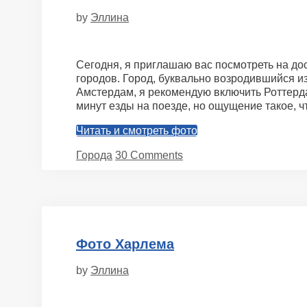
by
Эллина
Сегодня, я приглашаю вас посмотреть на до
городов. Город, буквально возродившийся и
Амстердам, я рекомендую включить Роттердам
минут езды на поезде, но ощущение такое, ч
Читать и смотреть фото
Categories
Города
30 Comments
Фото Харлема
by
Эллина