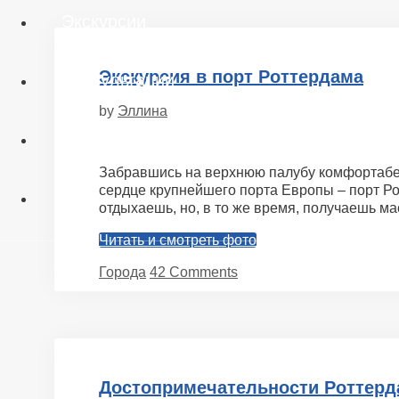
Экскурсии
Экскурсия в порт Роттердама
Консультации
by
Эллина
Обо мне
Забравшись на верхнюю палубу комфортабель
сердце крупнейшего порта Европы – порт Рот
отдыхаешь, но, в то же время, получаешь ма
Читать и смотреть фото
Categories
Города
42 Comments
Достопримечательности Роттерд