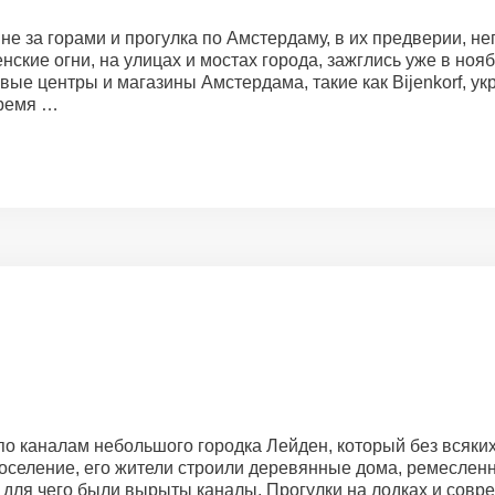
не за горами и прогулка по Амстердаму, в их предверии, 
ские огни, на улицах и мостах города, зажглись уже в ноя
вые центры и магазины Амстердама, такие как Bijenkorf,
время …
, по каналам небольшого городка Лейден, который без всяки
 поселение, его жители строили деревянные дома, ремеслен
, для чего были вырыты каналы. Прогулки на лодках и совр