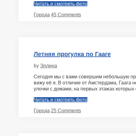
Читать и смотреть фото
Categories
Города
45 Comments
Летняя прогулка по Гааге
by
Эллина
Сегодня мы с вами совершим небольшую прог
вижу её я. В отличие от Амстердама, Гаага 
улочки с домами, на первых этажах которы
Читать и смотреть фото
Categories
Города
25 Comments