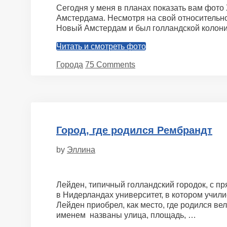
Сегодня у меня в планах показать вам фото 
Амстердама. Несмотря на свой относительно
Новый Амстердам и был голландской колоние
Читать и смотреть фото
Categories
Города
75 Comments
Город, где родился Рембрандт
by
Эллина
Лейден, типичный голландский городок, с п
в Нидерландах университет, в котором учил
Лейден приобрел, как место, где родился ве
именем названы улица, площадь, …