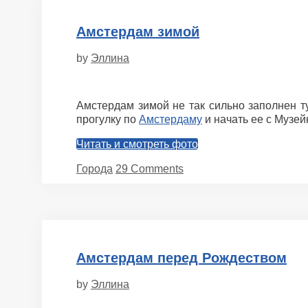
Амстердам зимой
by
Эллина
Амстердам зимой не так сильно заполнен т
прогулку по
Амстердаму
и начать ее с Музей
Читать и смотреть фото
Categories
Города
29 Comments
Амстердам перед Рождеством
by
Эллина