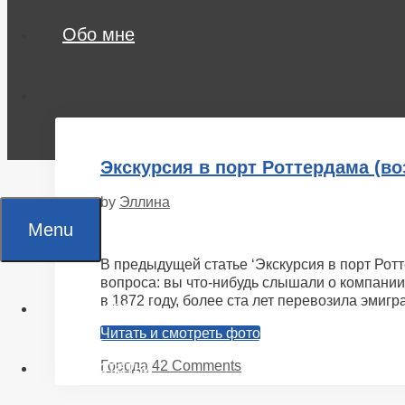
Обо мне
Экскурсия в порт Роттердама (в
by
Эллина
Menu
В предыдущей статье ‘Экскурсия в порт Ротте
вопроса: вы что-нибудь слышали о компании
в 1872 году, более ста лет перевозила эмиг
Главная
Читать и смотреть фото
Все статьи
Categories
Города
42 Comments