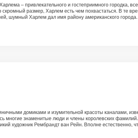
Харлема – привлекательного и гостеприимного городка, все
 скромный размер, Харлем есть чем похвастаться. В те вр
й, шумный Харлем дал имя району американского города. 
ряничными домиками и изумительной красоты каналами, изве
ись многие знаменитые люди и члены королевских фамилий
ликий художник Рембрандт ван Рейн. Вполне естественно, чт