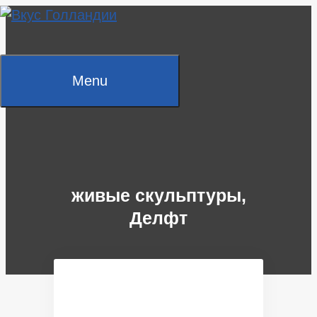
Skip
to
content
Menu
живые скульптуры,
Делфт