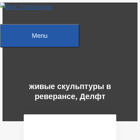
Skip
to
content
Menu
живые скульптуры в
реверансе, Делфт