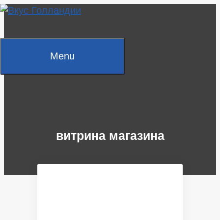
Skip
to
content
Menu
витрина магазина