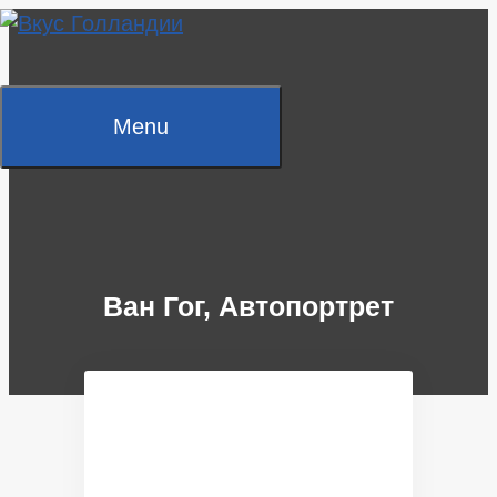
Skip
to
content
Menu
Ван Гог, Автопортрет