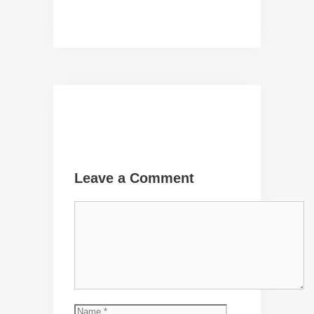
Leave a Comment
Comment
Name
Email