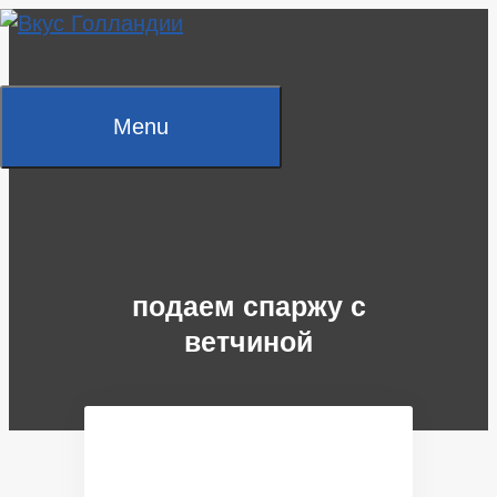
Skip
to
content
Menu
подаем спаржу с
ветчиной