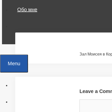
Обо мне
Зал Моисея в Ко
Menu
Главная
Leave a Com
Все статьи
Comment