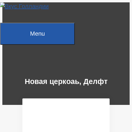
Skip
to
content
Menu
Новая церкоаь, Делфт