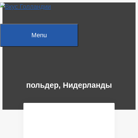
Skip
to
content
Menu
польдер, Нидерланды