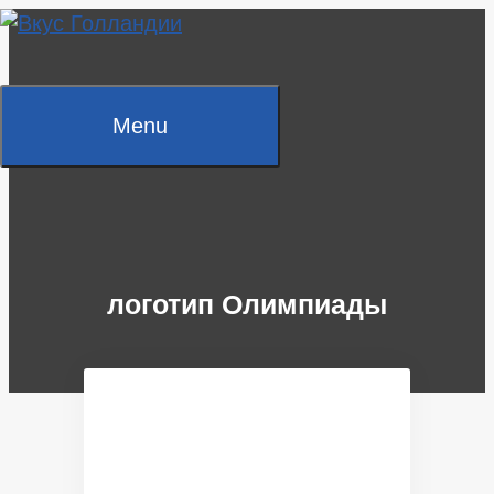
Skip
to
content
Menu
логотип Олимпиады