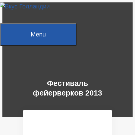
Skip
to
content
Menu
Фестиваль
фейерверков 2013