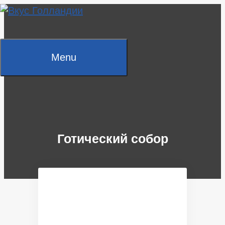
Skip
to
content
Menu
Готический собор