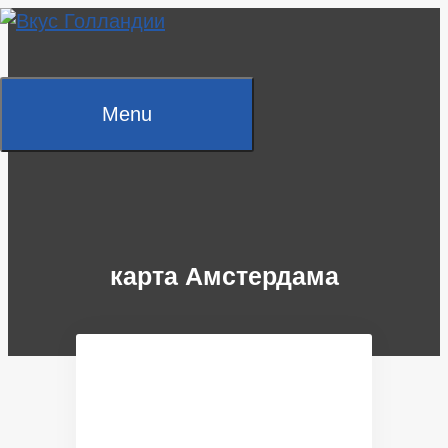
Skip
to
content
Menu
карта Амстердама