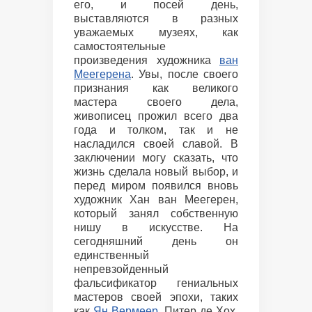
его, и посей день,
выставляются в разных
уважаемых музеях, как
самостоятельные
произведения художника
ван
Меегерена
. Увы, после своего
признания как великого
мастера своего дела,
живописец прожил всего два
года и толком, так и не
насладился своей славой. В
заключении могу сказать, что
жизнь сделала новый выбор, и
перед миром появился вновь
художник Хан ван Меегерен,
который занял собственную
нишу в искусстве. На
сегодняшний день он
единственный
непревзойденный
фальсификатор гениальных
мастеров своей эпохи, таких
как
Ян Вермеер
, Питер де Хох,