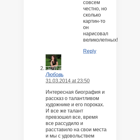
совсем
честно, но
сколько
картин-то
он
нарисовал
великолепных!
Reply
Любовь
31.03.2014 at 23:50
Интересная биография и
рассказ о талантливом
художнике и его пороках.
И все же талант
превзошел все, время
все рассудило и
расставило на свои места
и мы с удовольствем