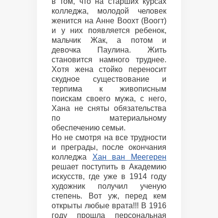
в том, что на старших курсах
колледжа, молодой человек
женится на Анне Воохт (Воогт)
и у них появляется ребенок,
мальчик Жак, а потом и
девочка Паулина. Жить
становится намного труднее.
Хотя жена стойко переносит
скудное существование и
терпима к живописным
поискам своего мужа, с него,
Хана не сняты обязательства
по материальному
обеспечению семьи.
Но не смотря на все трудности
и преграды, после окончания
колледжа
Хан ван Меегерен
решает поступить в Академию
искусств, где уже в 1914 году
художник получил ученую
степень. Вот уж, перед кем
открыты любые врата!!! В 1916
году прошла персональная