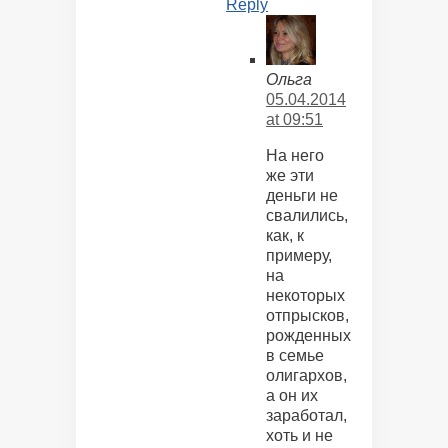
Reply
Ольга
05.04.2014
at 09:51
На него
же эти
деньги не
свалились,
как, к
примеру,
на
некоторых
отпрысков,
рожденных
в семье
олигархов,
а он их
заработал,
хоть и не