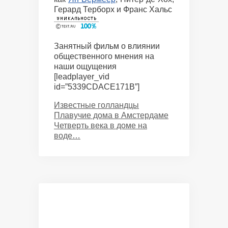
Герард Терборх и Франс Хальс
Занятный фильм о влиянии
общественного мнения на
наши ощущения
[leadplayer_vid
id=”5339CDACE171B”]
Categories
Известные голландцы
Плавучие дома в Амстердаме
Четверть века в доме на
воде…