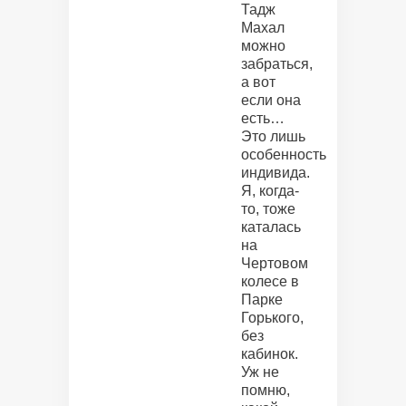
Тадж
Махал
можно
забраться,
а вот
если она
есть…
Это лишь
особенность
индивида.
Я, когда-
то, тоже
каталась
на
Чертовом
колесе в
Парке
Горького,
без
кабинок.
Уж не
помню,