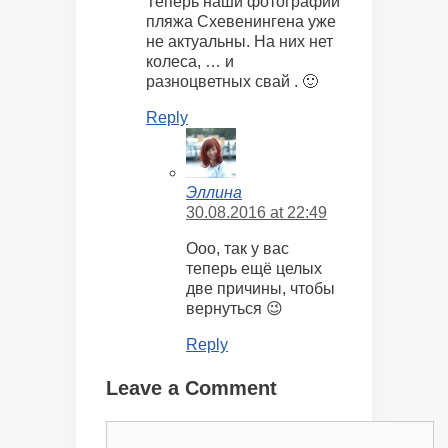
Теперь наши фотографии
пляжа Схевенингена уже
не актуальны. На них нет
колеса, … и
разноцветных свай . 🙂
Reply
Эллина
30.08.2016 at 22:49
Ооо, так у вас
теперь ещё целых
две причины, чтобы
вернуться 😉
Reply
Leave a Comment
Comment