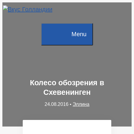
Skip
to
content
Menu
Колесо обозрения в
Схевенинген
24.08.2016
•
Эллина