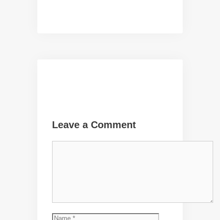
Leave a Comment
Comment
Name
Email