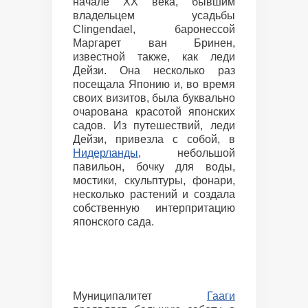
начале XX века, бывшим
владельцем усадьбы
Clingendael, баронессой
Маргарет ван Бринен,
известной также, как леди
Дейзи. Она несколько раз
посещала Японию и, во время
своих визитов, была буквально
очарована красотой японских
садов. Из путешествий, леди
Дейзи, привезла с собой, в
Нидерланды
, небольшой
павильон, бочку для воды,
мостики, скульптуры, фонари,
несколько растений и создала
собственную интерпритацию
японского сада.
Муниципалитет
Гааги