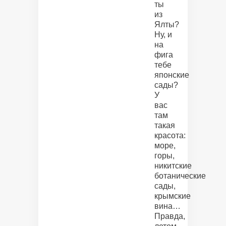
ты
из
Ялты?
Ну, и
на
фига
тебе
японские
сады?
У
вас
там
такая
красота:
море,
горы,
никитские
ботанические
сады,
крымские
вина…
Правда,