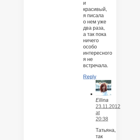
и
красивый,
я писала
о нем уже
два раза,
а так пока
ничего
особо
интересного
я не
встречала.
Reply
Ellina
23.11.2012
at
20:38
Татьяна,
так