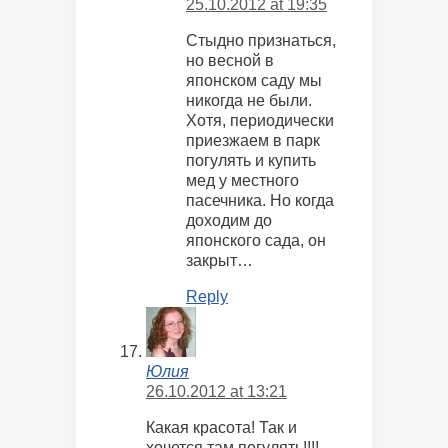
25.10.2012 at 19:35
Стыдно признаться,
но весной в
японском саду мы
никогда не были.
Хотя, периодически
приезжаем в парк
погулять и купить
мед у местного
пасечника. Но когда
доходим до
японского сада, он
закрыт…
Reply
Юлия
26.10.2012 at 13:21
Какая красота! Так и
хочется там погулять!!!!