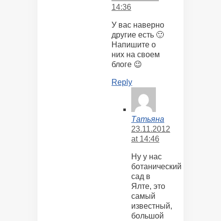
14:36
У вас наверно
другие есть 🙂
Напишите о
них на своем
блоге 😉
Reply
Татьяна
23.11.2012
at 14:46
Ну у нас
ботанический
сад в
Ялте, это
самый
известный,
большой