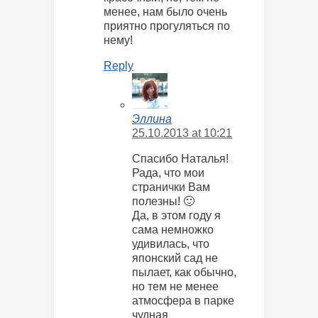
менее, нам было очень
приятно прогуляться по
нему!
Reply
Эллина
25.10.2013 at 10:21
Спасибо Наталья!
Рада, что мои
странички Вам
полезны! 🙂
Да, в этом году я
сама немножко
удивилась, что
японский сад не
пылает, как обычно,
но тем не менее
атмосфера в парке
чудная