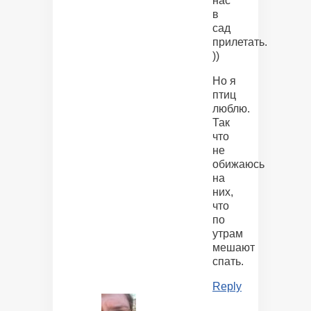
нас
в
сад
прилетать.
))
Но я
птиц
люблю.
Так
что
не
обижаюсь
на
них,
что
по
утрам
мешают
спать.
Reply