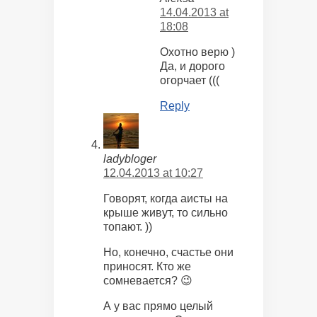
14.04.2013 at
18:08
Охотно верю )
Да, и дорого
огорчает (((
Reply
ladybloger
12.04.2013 at 10:27
Говорят, когда аисты на
крыше живут, то сильно
топают. ))
Но, конечно, счастье они
приносят. Кто же
сомневается? 😉
А у вас прямо целый