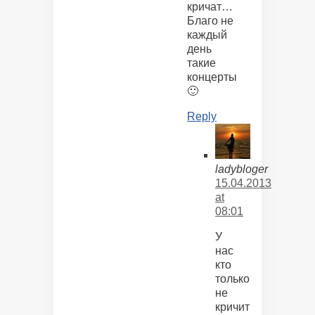
кричат…
Благо не
каждый
день
такие
концерты
🙂
Reply
ladybloger
15.04.2013
at
08:01
У
нас
кто
только
не
кричит