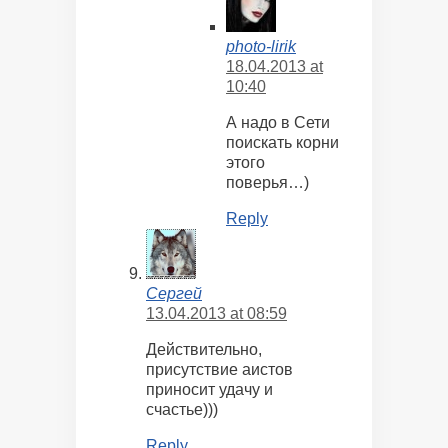
photo-lirik
18.04.2013 at
10:40
А надо в Сети
поискать корни
этого
поверья…)
Reply
Сергей
13.04.2013 at 08:59
Действительно,
присутствие аистов
приносит удачу и
счастье)))
Reply