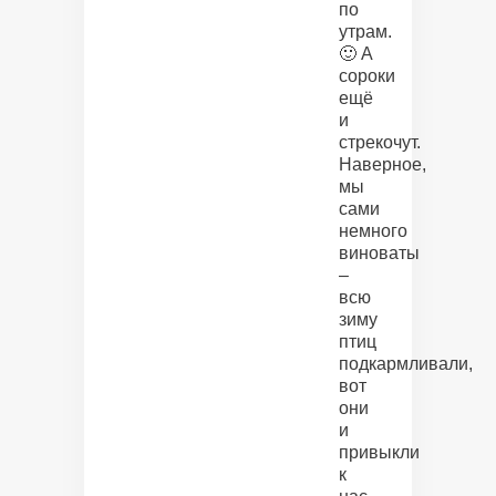
по
утрам.
🙂 А
сороки
ещё
и
стрекочут.
Наверное,
мы
сами
немного
виноваты
–
всю
зиму
птиц
подкармливали,
вот
они
и
привыкли
к