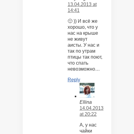
13.04.2013 at
14:41
🙂 )) И всё же
хорошо, что у
нас на крыше
не живут
аисты. У нас и
так по утрам
птицы так поют,
что спать
невозможно…
Reply
Ellina
14.04.2013
at 20:22
А, у нас
чайки