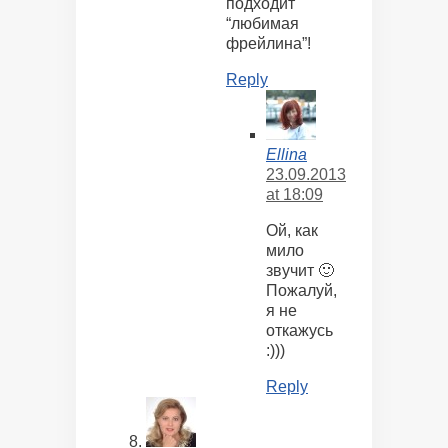
подходит
“любимая
фрейлина”!
Reply
Ellina
23.09.2013
at 18:09
Ой, как
мило
звучит 🙂
Пожалуй,
я не
откажусь
:)))
Reply