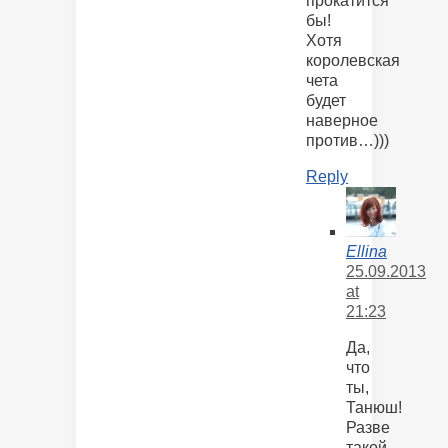
прокатится
бы!
Хотя
королевская
чета
будет
наверное
против…)))
Reply
Ellina
25.09.2013
at
21:23
Да,
что
ты,
Танюш!
Разве
такой