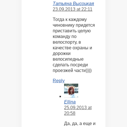
Татьяна Высоцкая
23.09.2013 at 22:11
Тогда к каждому
чиновнику придется
приставить целую
команду по
велоспорту, в
качестве охраны и
дорожки
велосипедные
сделать посреди
проезжей части))))
Reply
Ellina
25.09.2013 at
20:58
Да, да, а еще и