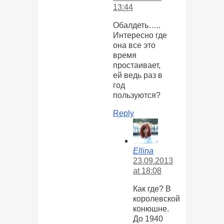
13:44
Обалдеть…..
Интересно где
она все это
время
простаивает,
ей ведь раз в
год
пользуются?
Reply
Ellina
23.09.2013
at 18:08
Как где? В
королевской
конюшне.
До 1940