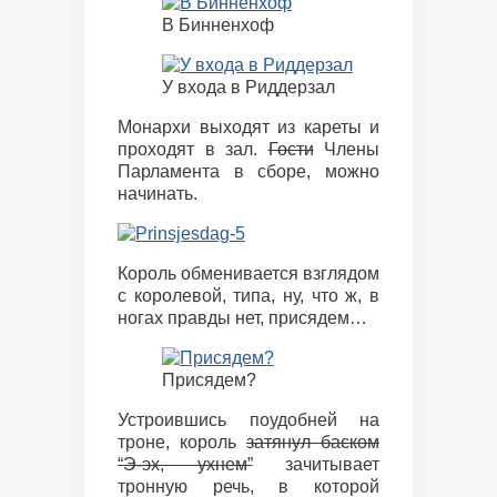
В Бинненхоф
У входа в Риддерзал
Монархи выходят из кареты и
проходят в зал.
Гости
Члены
Парламента в сборе, можно
начинать.
Король обменивается взглядом
с королевой, типа, ну, что ж, в
ногах правды нет, присядем…
Присядем?
Устроившись поудобней на
троне, король
затянул баском
“Э-эх, ухнем”
зачитывает
тронную речь, в которой