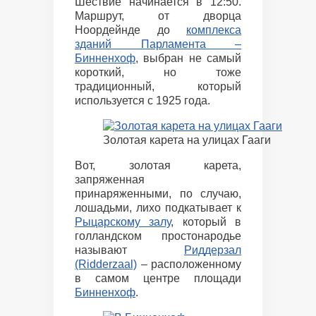
Шествие начинается в 12:50.
Маршрут, от дворца
Ноордейнде до
комплекса
зданий Парламента –
Бинненхоф
, выбран не самый
короткий, но тоже
традиционный, который
используется с 1925 года.
Золотая карета на улицах Гааги
Вот, золотая карета,
запряженная
принаряженными, по случаю,
лошадьми, лихо подкатывает к
Рыцарскому залу
, который в
голландском простонародье
называют
Риддерзал
(Ridderzaal)
– расположенному
в самом центре площади
Бинненхоф
.