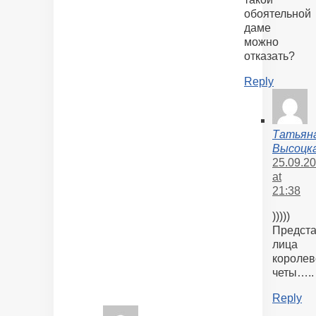
обоятельной
даме
можно
отказать?
Reply
Татьян
Высоцк
25.09.2
at
21:38
)))))
Предст
лица
королев
четы…..
Reply