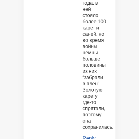
года, в
ней
стояло
более 100
карет и
саней, но
во время
войны
немцы
больше
половины
из них
“забрали
в плен”…
Золотую
карету
где-то
спрятали,
поэтому
она
сохранилась.
Reply