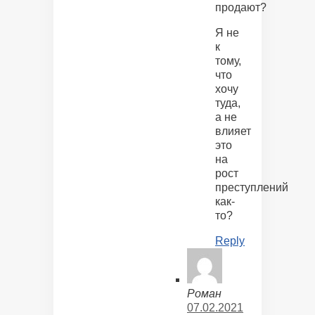
продают?
Я не
к
тому,
что
хочу
туда,
а не
влияет
это
на
рост
преступлений
как-
то?
Reply
Роман
07.02.2021