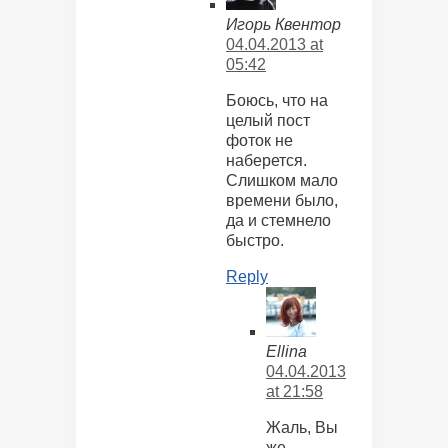
Игорь Квентор
04.04.2013 at
05:42
Боюсь, что на
целый пост
фоток не
наберется.
Слишком мало
времени было,
да и стемнело
быстро.
Reply
Ellina
04.04.2013
at 21:58
Жаль, Вы
же