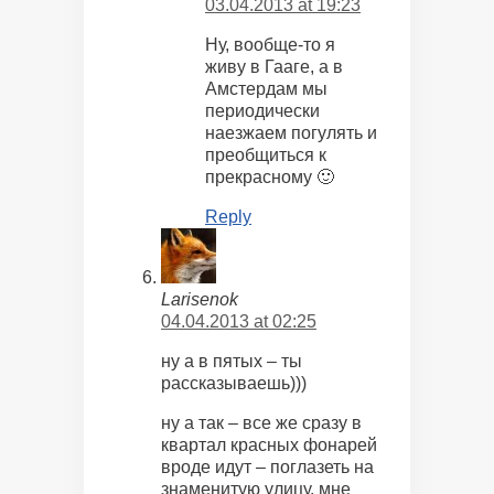
03.04.2013 at 19:23
Ну, вообще-то я
живу в Гааге, а в
Амстердам мы
периодически
наезжаем погулять и
преобщиться к
прекрасному 🙂
Reply
Larisenok
04.04.2013 at 02:25
ну а в пятых – ты
рассказываешь)))
ну а так – все же сразу в
квартал красных фонарей
вроде идут – поглазеть на
знаменитую улицу, мне