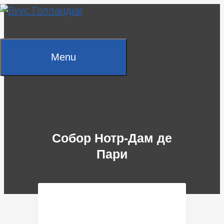
Skip
to
content
Menu
Собор Нотр-Дам де
Пари