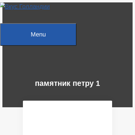
Skip
to
content
Menu
памятник петру 1