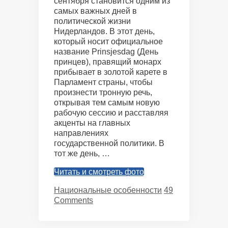
сентября становится одним из
самых важных дней в
политической жизни
Нидерландов. В этот день,
который носит официальное
название Prinsjesdag (День
принцев), правящий монарх
прибывает в золотой карете в
Парламент страны, чтобы
произнести тронную речь,
открывая тем самым новую
рабочую сессию и расставляя
акценты на главных
направлениях
государственной политики. В
тот же день, …
Читать и смотреть фото
Categories
Национальные особенности
49
Comments