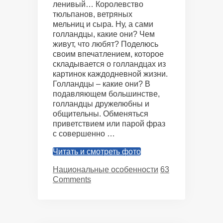
ленивый… Королевство
тюльпанов, ветряных
мельниц и сыра. Ну, а сами
голландцы, какие они? Чем
живут, что любят? Поделюсь
своим впечатлением, которое
складывается о голландцах из
картинок каждодневной жизни.
Голландцы – какие они? В
подавляющем большинстве,
голландцы дружелюбны и
общительны. Обменяться
приветствием или парой фраз
с совершенно …
Читать и смотреть фото
Categories
Национальные особенности
63
Comments