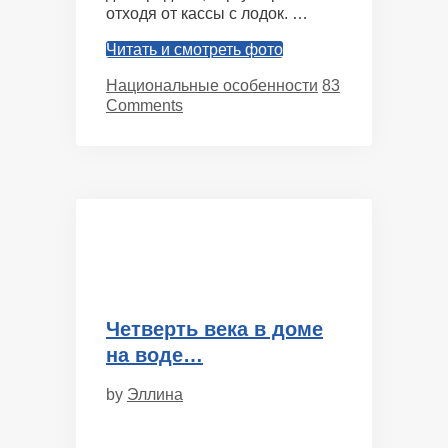
отходя от кассы с лодок. …
Читать и смотреть фото
Categories
Национальные особенности
83
Comments
Четверть века в доме
на воде…
by
Эллина