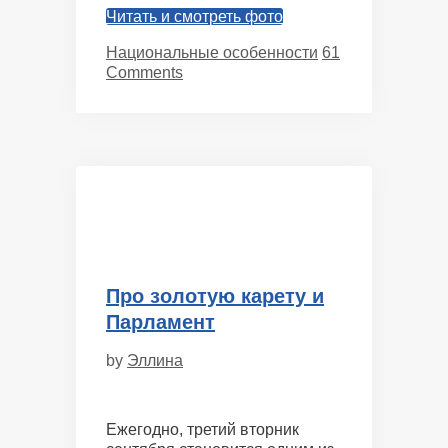
Читать и смотреть фото
Categories
Национальные особенности
61
Comments
Про золотую карету и
Парламент
by
Эллина
Ежегодно, третий вторник