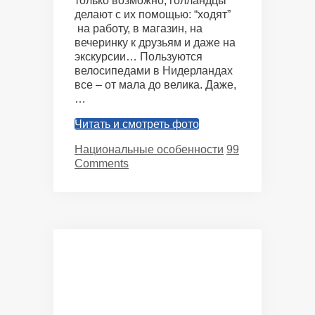
только возможно, голландцы
делают с их помощью: “ходят”
на работу, в магазин, на
вечеринку к друзьям и даже на
экскурсии… Пользуются
велосипедами в Нидерландах
все – от мала до велика. Даже,
…
Читать и смотреть фото
Categories
Национальные особенности
99
Comments