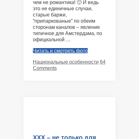
чем не романтика! 🙂 И ведь
это не единичные случаи,
старые баржи,
“припаркованые” по обеим
сторонам каналов – явление
типичное для Амстердама, по
официальной …
Читать и смотреть фото
Categories
Национальные особенности
64
Comments
ХХХ – не только для