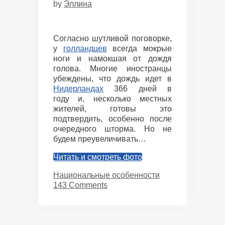
by
Эллина
Согласно шутливой поговорке,
у
голландцев
всегда мокрые
ноги и намокшая от дождя
голова. Многие иностранцы
убеждены, что дождь идет в
Нидерландах
366 дней в
году и, несколько местных
жителей, готовы это
подтвердить, особенно после
очередного шторма. Но не
будем преувеличивать…
Читать и смотреть фото
Categories
Национальные особенности
143 Comments