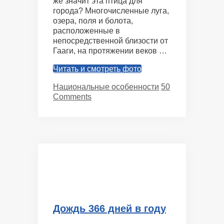
же значит эта птица для
города? Многочисленные луга,
озера, поля и болота,
расположенные в
непосредственной близости от
Гааги, на протяжении веков …
Читать и смотреть фото
Categories
Национальные особенности
50
Comments
Дождь 366 дней в году