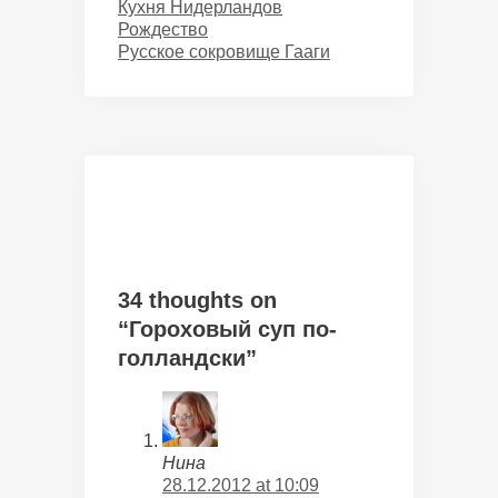
Categories
Кухня Нидерландов
Рождество
Русское сокровище Гааги
34 thoughts on
“Гороховый суп по-
голландски”
Нина
28.12.2012 at 10:09