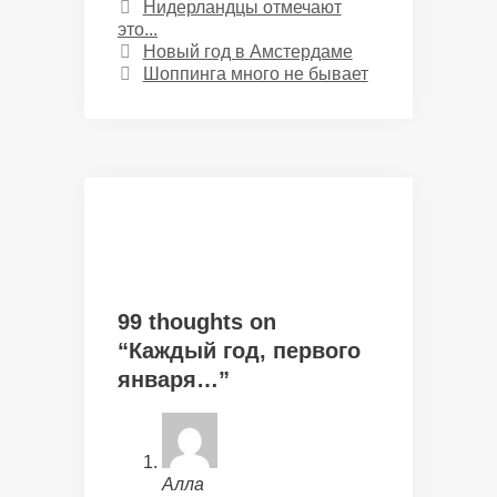
Categories
Нидерландцы отмечают
это...
Новый год в Амстердаме
Шоппинга много не бывает
99 thoughts on
“Каждый год, первого
января…”
Алла