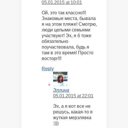
05.01.2015 at 10:01
Ой, это так классно!!!
Знакомые места, бывала
я на этом пляже! Смотрю,
люди целыми семьями
участвуют! Эх, я б тоже
обязательно
поучаствовала, будь я
там в это время! Просто
восторг!!!
Reply
Эллина
05.01.2015 at 22:01
Эх, а я вот все не
решусь, какая-то я
жуткая мерзлявка
:)))