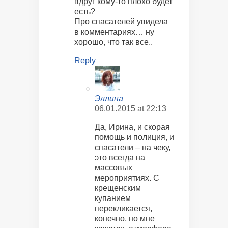
вдруг кому-то плохо будет
есть?
Про спасателей увидела
в комментариях… ну
хорошо, что так все..
Reply
Эллина
06.01.2015 at 22:13
Да, Ирина, и скорая
помощь и полиция, и
спасатели – на чеку,
это всегда на
массовых
мероприятиях. С
крещенским
купанием
перекликается,
конечно, но мне