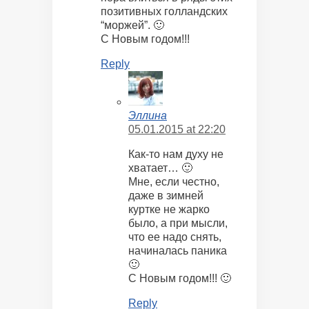
позитивных голландских
“моржей”. 🙂
С Новым годом!!!
Reply
Эллина
05.01.2015 at 22:20
Как-то нам духу не
хватает… 🙂
Мне, если честно,
даже в зимней
куртке не жарко
было, а при мысли,
что ее надо снять,
начиналась паника
🙂
С Новым годом!!! 🙂
Reply