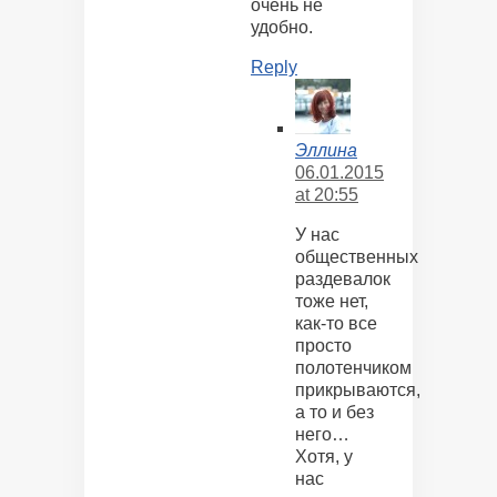
очень не
удобно.
Reply
Эллина
06.01.2015
at 20:55
У нас
общественных
раздевалок
тоже нет,
как-то все
просто
полотенчиком
прикрываются,
а то и без
него…
Хотя, у
нас