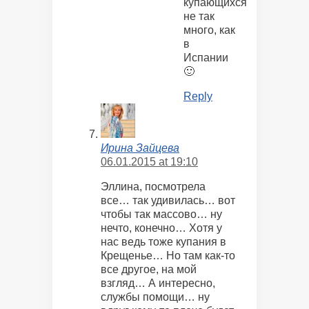
купающихся
не так
много, как
в
Испании
🙂
Reply
Ирина Зайцева
06.01.2015 at 19:10
Эллина, посмотрела
все… так удивилась… вот
чтобы так массово… ну
нечто, конечно… Хотя у
нас ведь тоже купания в
Крещенье… Но там как-то
все другое, на мой
взгляд… А интересно,
службы помощи… ну