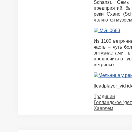
Schans). Семь
предприятий, бы
реки Сханс (Sc
являются музеем,
Из 1100 ветрянн
часть – чуть бо
энтузиастами 
предпочитают ув
ветряных.
[leadplayer_vid 
Categories
Традиции
Голландское “geze
Хаарлем