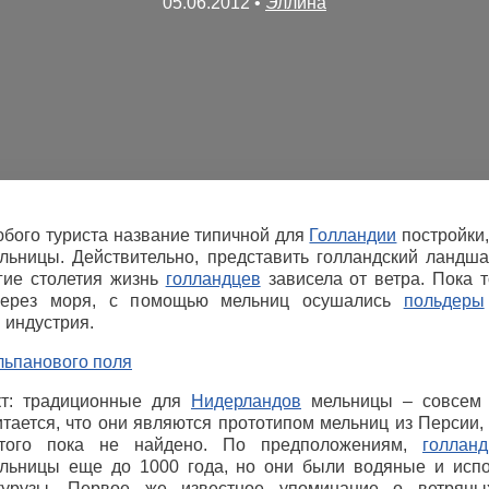
05.06.2012
•
Эллина
юбого туриста название типичной для
Голландии
постройки,
ельницы. Действительно, представить голландский ландш
гие столетия жизнь
голландцев
зависела от ветра. Пока 
через моря, с помощью мельниц осушались
польдеры
 индустрия.
т: традиционные для
Нидерландов
мельницы – совсем 
итается, что они являются прототипом мельниц из Персии,
 этого пока не найдено. По предположениям,
голлан
льницы еще до 1000 года, но они были водяные и испо
укурузы. Первое же известное упоминание о ветрян