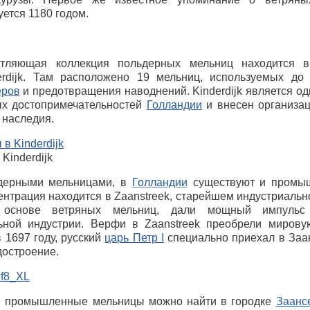
ется 1180 годом.
тляющая коллекция польдерных мельниц находится в
erdijk. Там расположено 19 мельниц, используемых до 
еров
и предотвращения наводнений. Kinderdijk является од
х достопримечательностей
Голландии
и внесен организ
 наследия.
Kinderdijk
дерными мельницами, в
Голландии
существуют и промы
ентрация находится в Zaanstreek, старейшем индустриальн
 основе ветряных мельниц, дали мощный импульс
ьной индустрии. Верфи в Zaanstreek преобрели мирову
 1697 году, русский
царь Петр I
специально приехал в Заа
достроение.
 промышленные мельницы можно найти в городке
Заанс