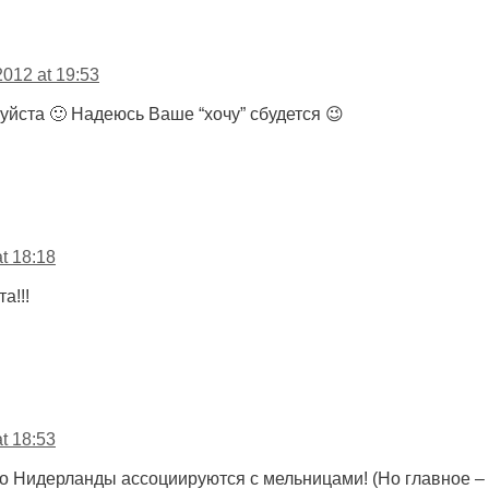
2012 at 19:53
йста 🙂 Надеюсь Ваше “хочу” сбудется 😉
t 18:18
а!!!
t 18:53
о Нидерланды ассоциируются с мельницами! (Но главное – 