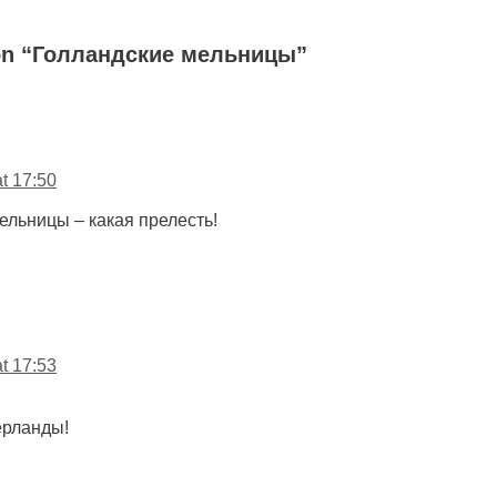
 on “Голландские мельницы”
t 17:50
льницы – какая прелесть!
t 17:53
ерланды!