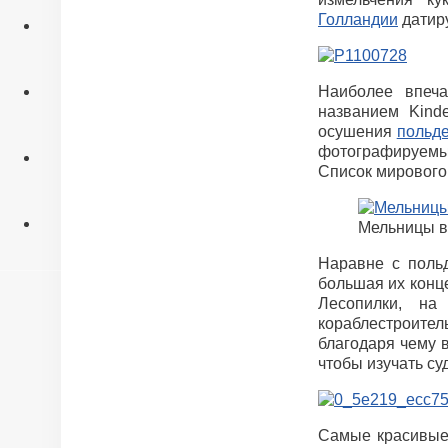
Голландии
датиру
Экскурсии
Консультации
Наиболее впеча
названием Kind
осушения
польд
фотографируемы
Обо мне
Список мирового
Мельницы в 
Наравне с поль
большая их конц
Лесопилки, на
кораблестроител
благодаря чему в
чтобы изучать су
Самые красивые