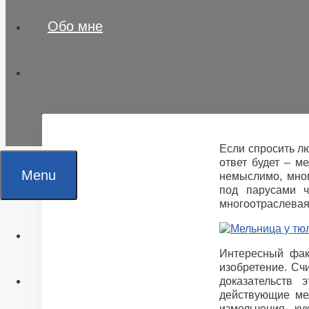
Обо мне
Если спросить л
ответ будет – м
Menu
немыслимо, мно
под парусами 
многоотраслевая
Главная
Интересный фак
изобретение. Сч
Все статьи
доказательств
действующие ме
измельчения к