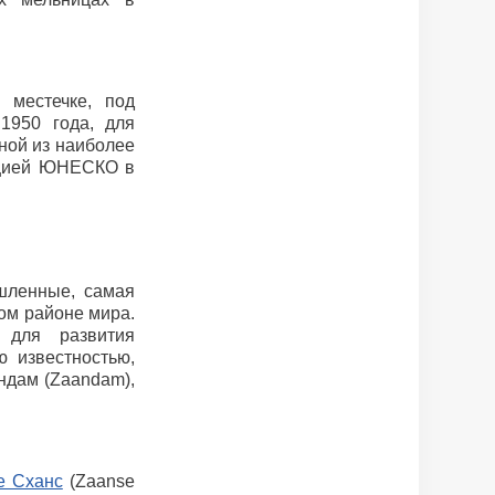
 местечке, под
1950 года, для
ной из наиболее
ацией ЮНЕСКО в
шленные, самая
ом районе мира.
 для развития
ю известностью,
ндам (Zaandam),
е Сханс
(Zaanse