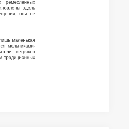
х ремесленных
тановлены вдоль
ещения, они не
 лишь маленькая
тся мельниками-
тели ветряков
ем традиционных