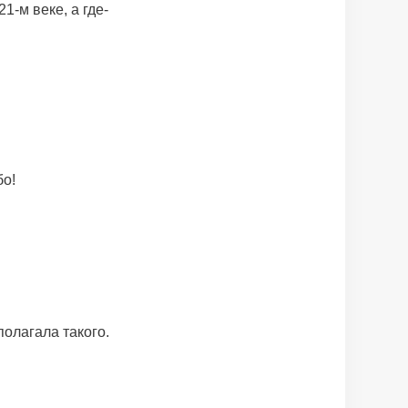
1-м веке, а где-
бо!
полагала такого.