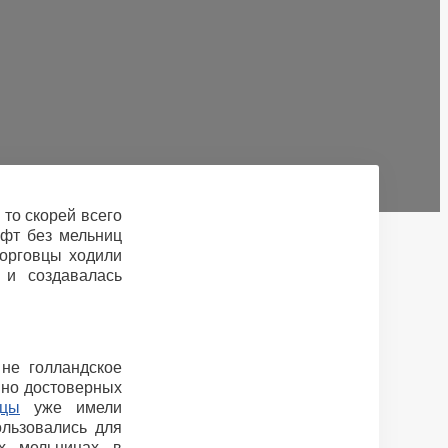
 то скорей всего
афт без мельниц
торговцы ходили
и создавалась
не голландское
 но достоверных
дцы
уже имели
льзовались для
ых мельницах в