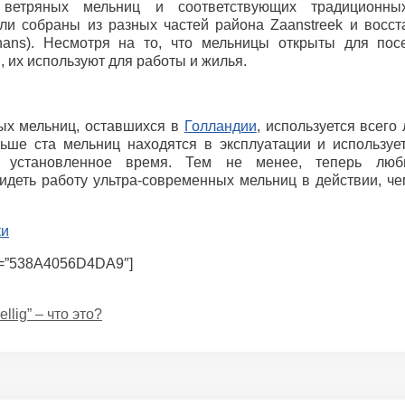
 ветряных мельниц и соответствующих традиционны
ли собраны из разных частей района Zaanstreek и восс
hans). Несмотря на то, что мельницы открыты для пос
 их используют для работы и жилья.
ых мельниц, оставшихся в
Голландии
, используется всего
льше ста мельниц находятся в эксплуатации и используе
в установленное время. Тем не менее, теперь люби
идеть работу ультра-современных мельниц в действии, ч
id=”538A4056D4DA9″]
llig” – что это?