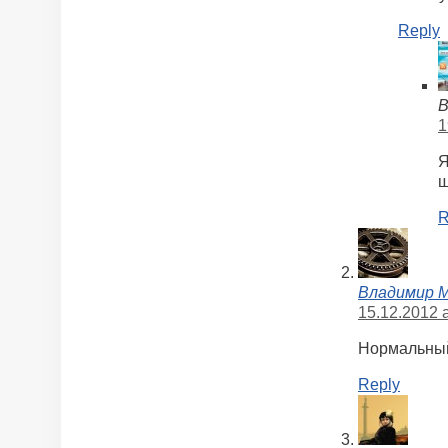
Reply
В
1
Я
ш
R
Владимир 
15.12.2012 a
Нормальный 
Reply