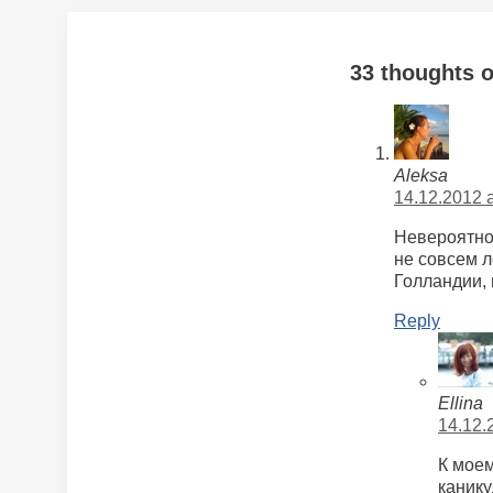
33 thoughts 
Aleksa
14.12.2012 a
Невероятно
не совсем л
Голландии, 
Reply
Ellina
14.12.
К моем
канику