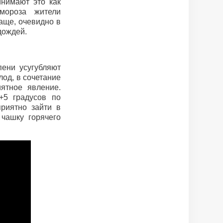
нимают это как
мороза жители
аще, очевидно в
дождей.
ени усугубляют
лод, в сочетание
ятное явление.
+5 градусов по
риятно зайти в
чашку горячего