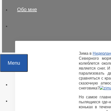
Обо мне
Зима в
Нидерлан
Северного моря
Menu
колеблется око
является снег. И
парализовать 
сравняться с кр
сказочную атмо
Главная
снеговика?
Но самое главн
Все статьи
пылящиеся где-н
коньках в течен