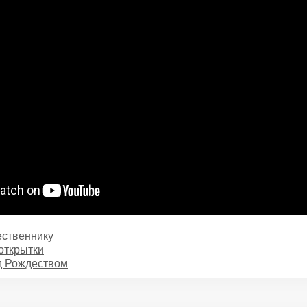
ственнику
открытки
д Рождеством