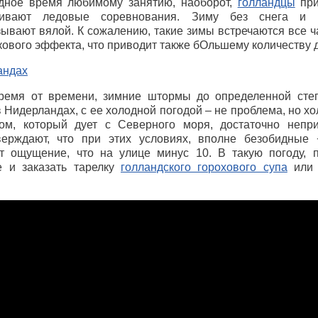
одное время любимому занятию, наоборот,
голландцы
при
ивают ледовые соревнования. Зиму без снега и 
ывают вялой. К сожалению, такие зимы встречаются все ч
кового эффекта, что приводит также бОльшему количеству 
ремя от времени, зимние штормы до определенной степ
 Нидерландах, с ее холодной погодой – не проблема, но хо
ом, который дует с Северного моря, достаточно непри
верждают, что при этих условиях, вполне безобидные 
т ощущение, что на улице минус 10. В такую погоду, п
 и заказать тарелку
голландского горохового супа
или 