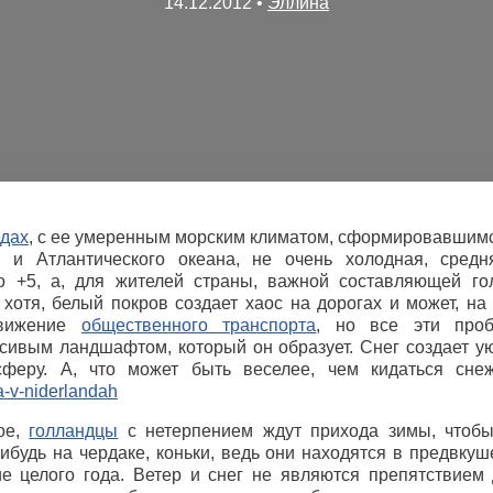
14.12.2012
•
Эллина
дах
, с ее умеренным морским климатом, сформировавшим
 и Атлантического океана, не очень холодная, средн
ло +5, а, для жителей страны, важной составляющей го
 хотя, белый покров создает хаос на дорогах и может, на
движение
общественного транспорта
, но все эти про
асивым ландшафтом, который он образует. Снег создает у
сферу. А, что может быть веселее, чем кидаться сне
ое,
голландцы
с нетерпением ждут прихода зимы, чтобы 
ибудь на чердаке, коньки, ведь они находятся в предвкуш
ие целого года. Ветер и снег не являются препятствием 