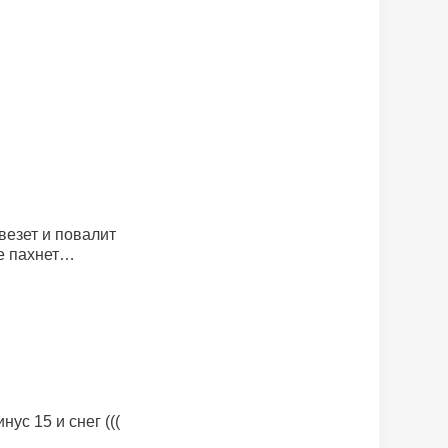
овезет и повалит
не пахнет…
ус 15 и снег (((