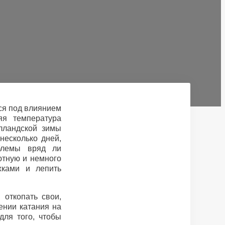
ся под влиянием
яя температура
лландской зимы
 несколько дней,
блемы вряд ли
ютную и немного
жками и лепить
откопать свои,
ении катания на
для того, чтобы