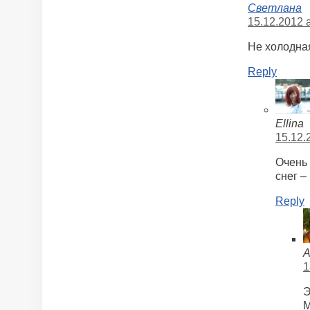
Светлана
15.12.2012 a
Не холодная
Reply
Ellina
15.12.
Очень 
снег –
Reply
A
1
Э
М