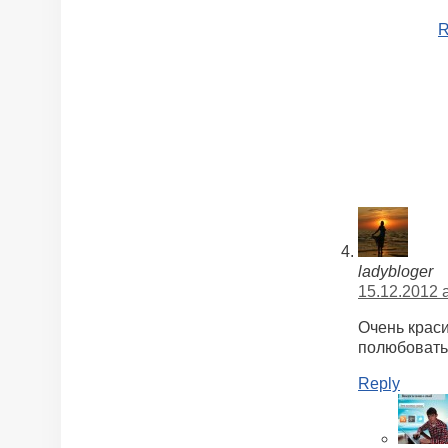
R
ladybloger
15.12.2012 a
Очень краси
полюбоват
Reply