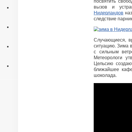
посвятить своб
Экскурсии
вызов и устра
Нидерландов
наз
следствие парни
Консультации
Случающиеся, в
Обо мне
ситуацию. Зима в
с сильным ветр
Метеорологи ут
Цельсию создаю
ближайшее кафе
шоколада.