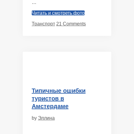
…
Читать и смотреть фото
Categories
Транспорт
21 Comments
Типичные ошибки
туристов в
Амстердаме
by
Эллина