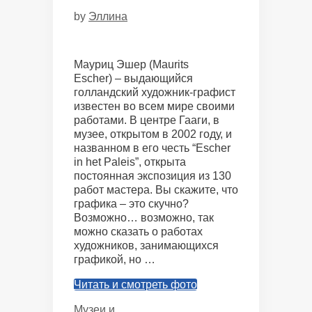
by
Эллина
Мауриц Эшер (Maurits
Escher) – выдающийся
голландский художник-графист
известен во всем мире своими
работами. В центре Гааги, в
музее, открытом в 2002 году, и
названном в его честь “Escher
in het Paleis”, открыта
постоянная экспозиция из 130
работ мастера. Вы скажите, что
графика – это скучно?
Возможно… возможно, так
можно сказать о работах
художников, занимающихся
графикой, но …
Читать и смотреть фото
Categories
Музеи и