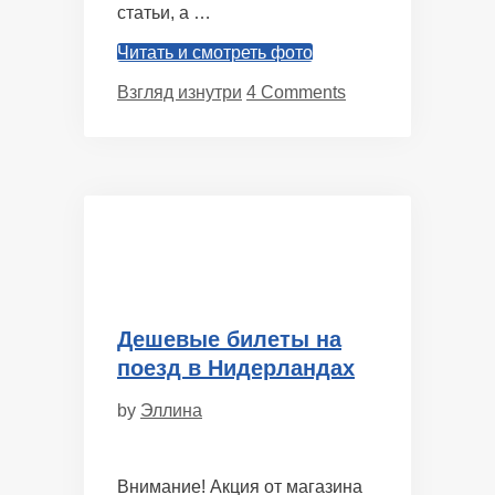
статьи, а …
Читать и смотреть фото
Categories
Взгляд изнутри
4 Comments
Дешевые билеты на
поезд в Нидерландах
by
Эллина
Внимание! Акция от магазина