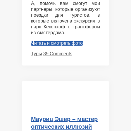
А, помочь вам смогут мои
партнеры, которые организуют
поездки для туристов, в
которые включена экскурсия в
парк Кёкенхоф с трансфером
из Амстердама.
Читать и смотреть фото
Categories
Туры
39 Comments
Мауриц Эшер – мастер
оптических иллюзий