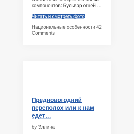
компонентов: Бульвар огней …
Читать и смотреть фото
Categories
Национальные особенности
42
Comments
Предновогодний
переполох или к нам
едет…
by
Эллина