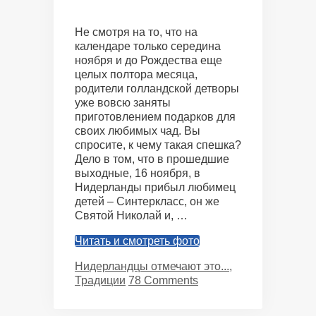
Не смотря на то, что на
календаре только середина
ноября и до Рождества еще
целых полтора месяца,
родители голландской детворы
уже вовсю заняты
приготовлением подарков для
своих любимых чад. Вы
спросите, к чему такая спешка?
Дело в том, что в прошедшие
выходные, 16 ноября, в
Нидерланды прибыл любимец
детей – Синтеркласс, он же
Святой Николай и, …
Читать и смотреть фото
Categories
Нидерландцы отмечают это...
,
Традиции
78 Comments