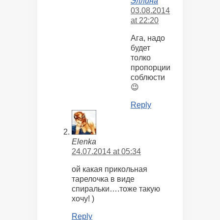
Эллина
03.08.2014
at 22:20
Ага, надо
будет
толко
пропорции
соблюсти
😉
Reply
Elenka
24.07.2014 at 05:34
ой какая прикольная
тарелочка в виде
спиральки….тоже такую
хочу! )
Reply