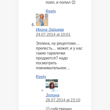
поел, и попил 😉
Reply
Ирина Зайцева
24.07.2014 at 10:01
Эллина, ну рецептики…
прелесть… может, и у нас
такие тарелочки
продаются? надо
посмотреть
повнимательнее…
Reply
Эллина
26.07.2014 at 23:10
🙂 собственно,