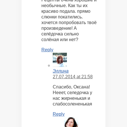
необычные. Как ты их
красиво подала. прямо
слюнки покатились.
хочется попробовать твоё
произведение! А
селёдочка сильно
солёная или нет?
Reply
Эллина
27.07.2014 at 21:58
Спасибо, Оксана!
Нееет, селедочка у
нас жирненькая и
слабосолененькая
Reply