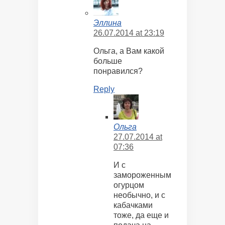
Эллина
26.07.2014 at 23:19
Ольга, а Вам какой
больше
понравился?
Reply
Ольга
27.07.2014 at
07:36
И с
замороженным
огурцом
необычно, и с
кабачками
тоже, да еще и