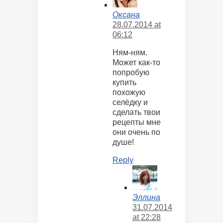
Оксана
28.07.2014 at
06:12
Ням-ням.
Может как-то
попробую
купить
похожую
селёдку и
сделать твои
рецепты мне
они очень по
душе!
Reply
Эллина
31.07.2014
at 22:28