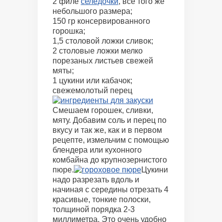
2 филе
селедочки
, все того же
небольшого размера;
150 гр консервированного
горошка;
1,5 столовой ложки сливок;
2 столовые ложки мелко
порезаных листьев свежей
мяты;
1 цукини или кабачок;
свежемолотый перец
Смешаем горошек, сливки,
мяту. Добавим соль и перец по
вкусу и так же, как и в первом
рецепте, измельчим с помощью
блендера или кухонного
комбайна до крупнозернистого
пюре.
Цукини
надо разрезать вдоль и
начиная с середины отрезать 4
красивые, тонкие полоски,
толщиной порядка 2-3
миллиметра. Это очень удобно