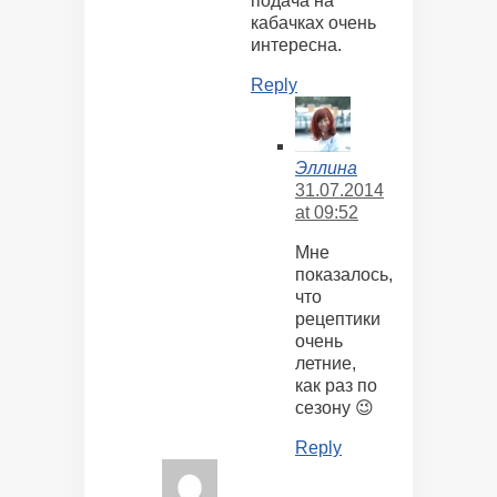
подача на
кабачках очень
интересна.
Reply
Эллина
31.07.2014
at 09:52
Мне
показалось,
что
рецептики
очень
летние,
как раз по
сезону 😉
Reply