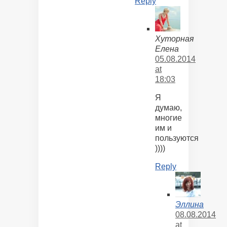
Reply
Хуторная
Елена
05.08.2014
at
18:03
Я
думаю,
многие
им и
пользуются
))))
Reply
Эллина
08.08.2014
at