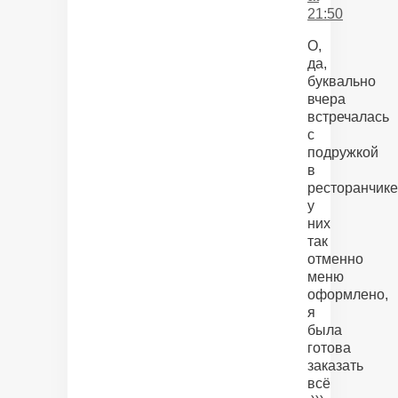
21:50
О,
да,
буквально
вчера
встречалась
с
подружкой
в
ресторанчике
у
них
так
отменно
меню
оформлено,
я
была
готова
заказать
всё