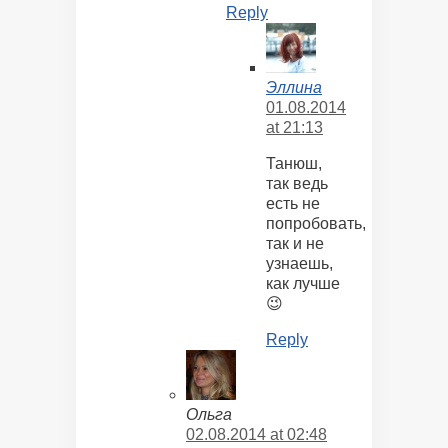
Reply
Эллина
01.08.2014
at 21:13
Танюш,
так ведь
есть не
попробовать,
так и не
узнаешь,
как лучше
😉
Reply
Ольга
02.08.2014 at 02:48