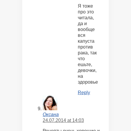
Я тоже
про это
читала,
да и
вообще
вся
капуста
против
рака, так
что
ешьте,
девочки,
на
здоровье
Reply
Оксана
24.07.2014 at 14:03
Рецепты очень хорошие и