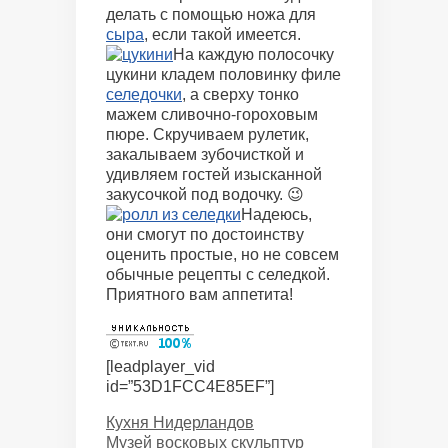
делать с помощью ножа для
сыра
, если такой имеется.
На каждую полосочку
цукини кладем половинку филе
селедочки
, а сверху тонко
мажем сливочно-гороховым
пюре. Скручиваем рулетик,
закалываем зубочисткой и
удивляем гостей изысканной
закусочкой под водочку. 😉
Надеюсь,
они смогут по достоинству
оценить простые, но не совсем
обычные рецепты с селедкой.
Приятного вам аппетита!
[leadplayer_vid
id=”53D1FCC4E85EF”]
Categories
Кухня Нидерландов
Музей восковых скульптур