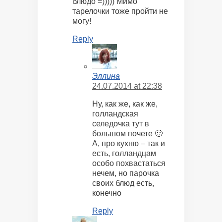
блюдо =))))) Мимо
тарелочки тоже пройти не
могу!
Reply
Эллина
24.07.2014 at 22:38
Ну, как же, как же,
голландская
селедочка тут в
большом почете 🙂
А, про кухню – так и
есть, голландцам
особо похвастаться
нечем, но парочка
своих блюд есть,
конечно
Reply