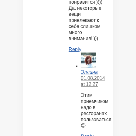
понравится ))))
Да, некоторые
вещи
привлекают к
себе слишком
много
внимания! )))
Reply
Эллина
01.08.2014
at 12:27
Этим
приемчиком
надо в
ресторанах
пользоваться
😉