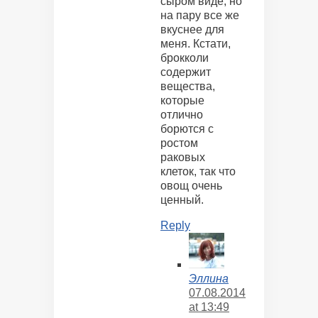
сыром виде, но
на пару все же
вкуснее для
меня. Кстати,
брокколи
содержит
вещества,
которые
отлично
борются с
ростом
раковых
клеток, так что
овощ очень
ценный.
Reply
Эллина
07.08.2014
at 13:49