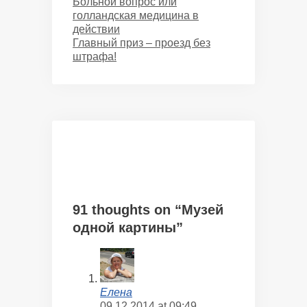
Больной вопрос или
голландская медицина в
действии
Главный приз – проезд без
штрафа!
91 thoughts on “Музей
одной картины”
Елена
09.12.2014 at 09:49