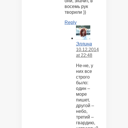
они, значит, в
восемь рук
творили ))
Reply
Эллина
10.12.2014
at 22:48
Не-не, у
них все
строго
было:
один –
море
пишет,
другой –
небо,
третий –
гвардию,