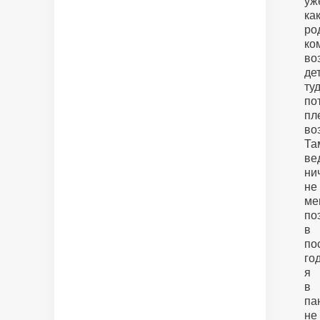
уж
ка
ро
ко
во
де
туд
по
пл
во
Та
ве
ни
не
ме
по
в
по
го
я
в
па
не