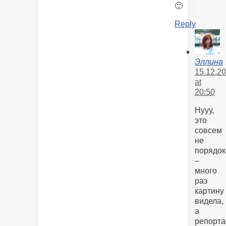
🙂
Reply
Эллина
15.12.2
at
20:50
Нууу,
это
совсем
не
порядок
–
много
раз
картину
видела,
а
репорт