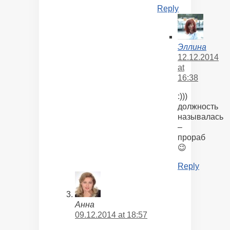
Reply
Эллина
12.12.2014
at
16:38
:)))
должность
называлась
–
прораб
😉
Reply
Анна
09.12.2014 at 18:57