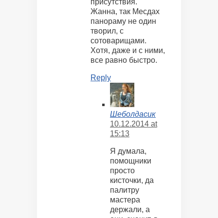
присутствия.
Жанна, так Месдах
панораму не один
творил, с
сотоварищами.
Хотя, даже и с ними,
все равно быстро.
Reply
Шеболдасик
10.12.2014 at
15:13
Я думала,
помощники
просто
кисточки, да
палитру
мастера
держали, а