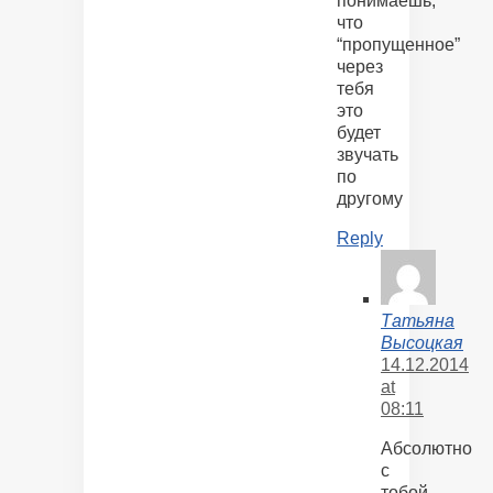
понимаешь,
что
“пропущенное”
через
тебя
это
будет
звучать
по
другому
Reply
Татьяна
Высоцкая
14.12.2014
at
08:11
Абсолютно
с
тобой