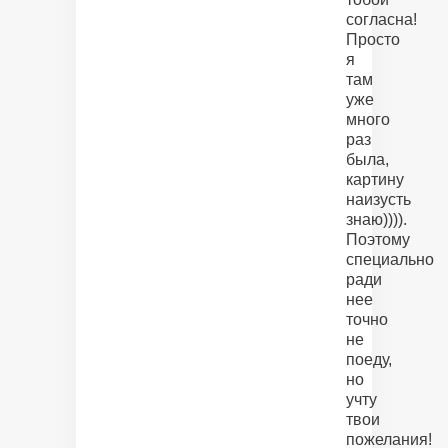
согласна!
Просто
я
там
уже
много
раз
была,
картину
наизусть
знаю)))).
Поэтому
специально
ради
нее
точно
не
поеду,
но
учту
твои
пожелания!