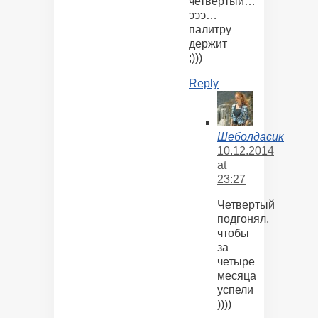
четвертый…
эээ…
палитру
держит
;)))
Reply
Шеболдасик
10.12.2014
at
23:27
Четвертый
подгонял,
чтобы
за
четыре
месяца
успели
))))