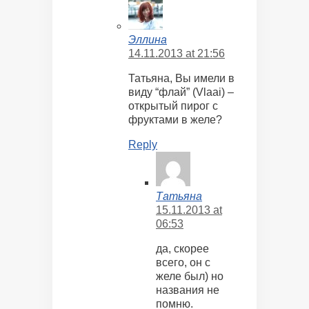
Эллина
14.11.2013 at 21:56
Татьяна, Вы имели в
виду “флай” (Vlaai) –
открытый пирог с
фруктами в желе?
Reply
Татьяна
15.11.2013 at
06:53
да, скорее
всего, он с
желе был) но
названия не
помню.