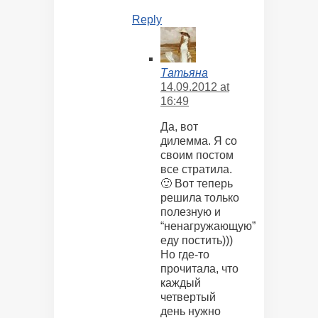
Reply
Татьяна
14.09.2012 at
16:49
Да, вот
дилемма. Я со
своим постом
все стратила.
🙂 Вот теперь
решила только
полезную и
“ненагружающую”
еду постить)))
Но где-то
прочитала, что
каждый
четвертый
день нужно