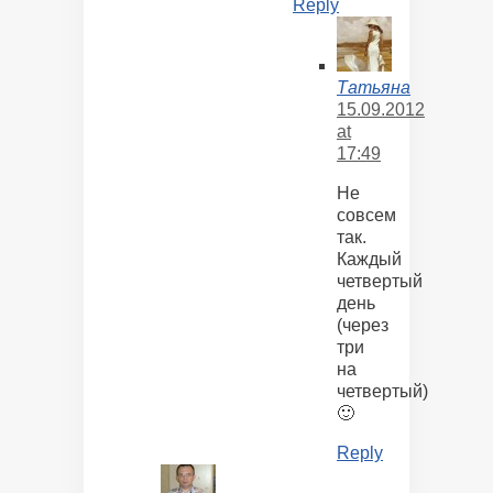
Reply
Татьяна
15.09.2012
at
17:49
Не
совсем
так.
Каждый
четвертый
день
(через
три
на
четвертый)
🙂
Reply