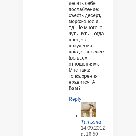
делать себе
послабление:
съесть десерт,
мороженое и
т.д. Не много, а
чуть-чуть. Тогда
процесс
похудения
пойдет веселее
(во всех
отношениях).
Мне такая
точка зрения
нравится. А
Вам?
Reply
Татьяна
14.09.2012
at 16:50