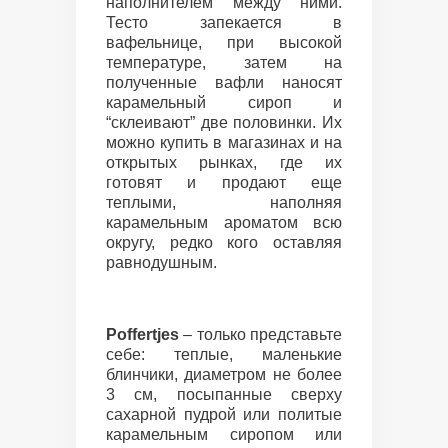
наполнителем между ними.
Тесто запекается в
вафельнице, при высокой
температуре, затем на
полученные вафли наносят
карамельный сироп и
“склеивают” две половинки. Их
можно купить в магазинах и на
открытых рынках, где их
готовят и продают еще
теплыми, наполняя
карамельным ароматом всю
округу, редко кого оставляя
равнодушным.
Poffertjes
– только представьте
себе: теплые, маленькие
блинчики, диаметром не более
3 см, посыпанные сверху
сахарной пудрой или политые
карамельным сиропом или