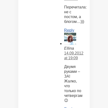
Перечитала:
не с
постом, а
блогом…)))
Reply
Ellina
14.09.2012
at 19:09
Двумя
руками –
ЗА!
Жалко,
что
только по
четвергам
😉